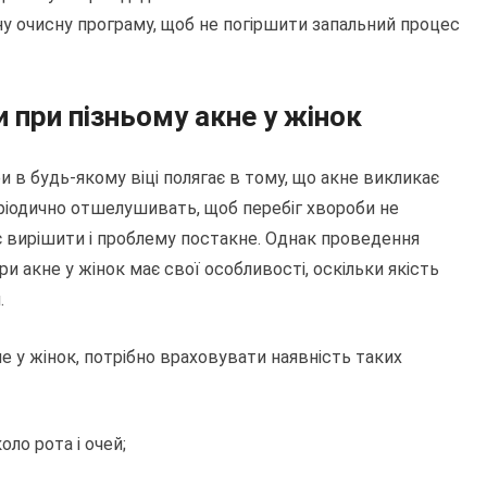
ьну очисну програму, щоб не погіршити запальний процес
 при пізньому акне у жінок
и в будь-якому віці полягає в тому, що акне викликає
ріодично отшелушивать, щоб перебіг хвороби не
ає вирішити і проблему постакне. Однак проведення
 при акне у жінок має свої особливості, оскільки якість
.
не у жінок, потрібно враховувати наявність таких
оло рота і очей;