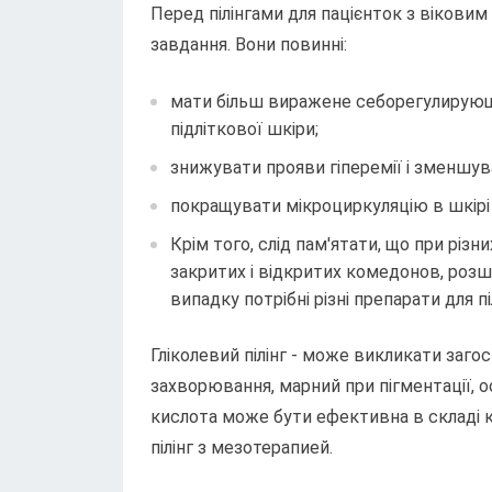
Перед пілінгами для пацієнток з віковим
завдання. Вони повинні:
мати більш виражене себорегулирующее
підліткової шкіри;
знижувати прояви гіперемії і зменшув
покращувати мікроциркуляцію в шкірі 
Крім того, слід пам'ятати, що при різн
закритих і відкритих комедонов, розш
випадку потрібні різні препарати для піл
Гліколевий пілінг - може викликати заго
захворювання, марний при пігментації, о
кислота може бути ефективна в складі к
пілінг з мезотерапией.