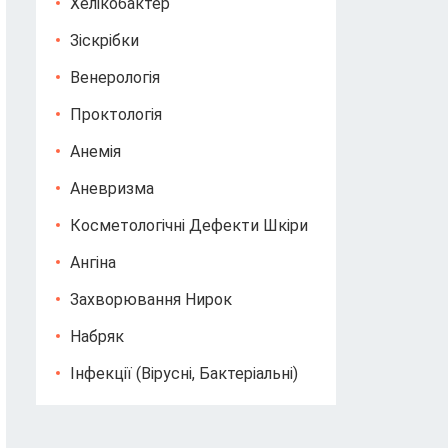
Хелікобактер
Зіскрібки
Венерологія
Проктологія
Анемія
Аневризма
Косметологічні Дефекти Шкіри
Ангіна
Захворювання Нирок
Набряк
Інфекції (вірусні, Бактеріальні)