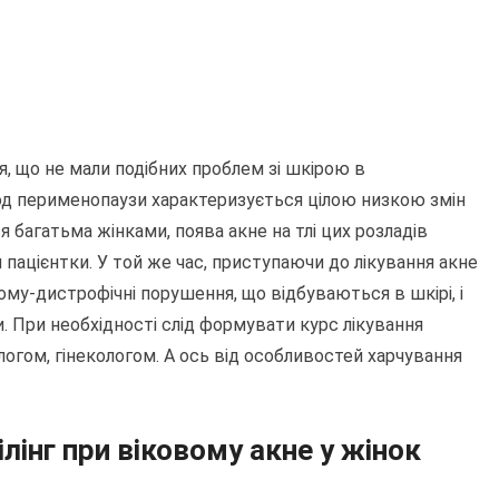
я, що не мали подібних проблем зі шкірою в
еріод перименопаузи характеризується цілою низкою змін
ся багатьма жінками, поява акне на тлі цих розладів
 пацієнтки. У той же час, приступаючи до лікування акне
ному-дистрофічні порушення, що відбуваються в шкірі, і
и. При необхідності слід формувати курс лікування
логом, гінекологом. А ось від особливостей харчування
ілінг при віковому акне у жінок