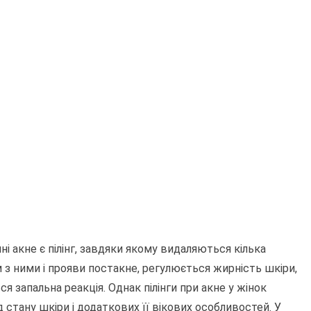
і акне є пілінг, завдяки якому видаляються кілька
ом з ними і прояви постакне, регулюється жирність шкіри,
ся запальна реакція. Однак пілінги при акне у жінок
д стану шкіри і додаткових її вікових особливостей. У