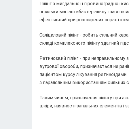
Пілінг з мигдальної і піровиноградної к
оскільки має антибактеріальну і заспокій
ефективний при розширених порах і ком
Саліциловий пілінг - робить сильний кера
складі комплексного пілінгу здатний під
Ретиноєвий пілінг - при неправильному 
вугрової хвороби, призначається не рані
пацієнтом курсу лікування ретиноїдами. 
з паралельним використанням сильних с
Таким чином, призначення пілінгу при ак
шкіри, наявності запальних елементів і з