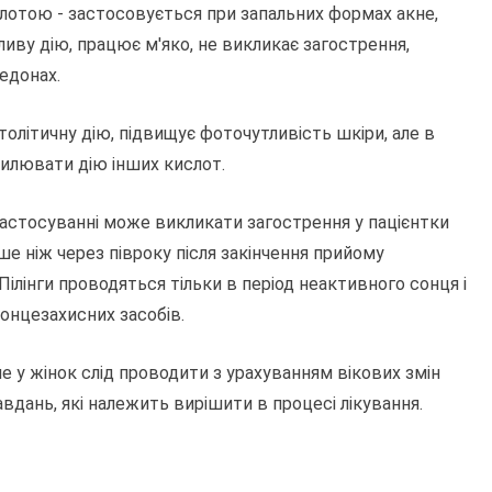
ислотою - застосовується при запальних формах акне,
ливу дію, працює м'яко, не викликає загострення,
едонах.
толітичну дію, підвищує фоточутливість шкіри, але в
силювати дію інших кислот.
застосуванні може викликати загострення у пацієнтки
ше ніж через півроку після закінчення прийому
Пілінги проводяться тільки в період неактивного сонця і
онцезахисних засобів.
не у жінок слід проводити з урахуванням вікових змін
авдань, які належить вирішити в процесі лікування.