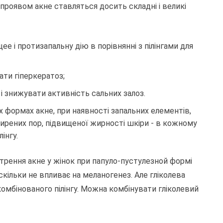
 проявом акне ставляться досить складні і великі
 і протизапальну дію в порівнянні з пілінгами для
ати гіперкератоз;
і знижувати активність сальних залоз.
их формах акне, при наявності запальних елементів,
ирених пор, підвищеної жирності шкіри - в кожному
інгу.
стрення акне у жінок при папуло-пустулезной формі
скільки не впливає на меланогенез. Але гліколева
омбінованого пілінгу. Можна комбінувати гліколевий