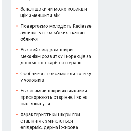
Запалі щоки чи може корекція
щік зменшити вік
Повертаємо молодість Radiesse
зупинить птоз м'яких тканин
обличчя
Віковий синдром шкіри
механізм розвитку і корекція за
допомогою карбоксітерапіі
Особливості оксамитового віку
у чоловіків
Вікові зміни шкіри які чинники
прискорюють старіння, і як на
них вплинути
Характеристики шкіри при
старінні як змінюються
епідерміс, дерма і жирова