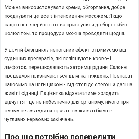
Можна використовувати креми, обгортання, добре
поєднувати це все з інтенсивним масажем. Якщо
пацієнтка всерйоз готова приступити до боротьби з
целюлітом, то процедури можна проводити щодня.
У другій фазі циклу непоганий ефект отримуємо від
судинних препаратів, які поліпшують крово- і
лімфоток, перешкоджають затримці рідини. Салонні
процедури призначаються двічі на тиждень. Препарат
наносимо на ноги цілком - від стоп до стегон, а далі на
живіт і сідниці. Пацієнтка відзначатиме холодить
відчуття - це не небезпечно для організму, нічого при
цьому не застудити, просто на животі більше
чутливих нервових закінчень.
Про що потрібно попередити