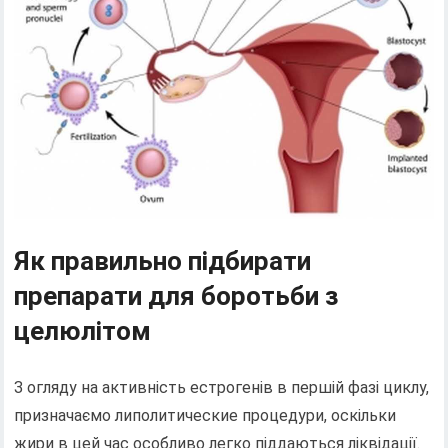
Як правильно підбирати
препарати для боротьби з
целюлітом
З огляду на активність естрогенів в першій фазі циклу,
призначаємо липолитические процедури, оскільки
жири в цей час особливо легко піддаються ліквідації.