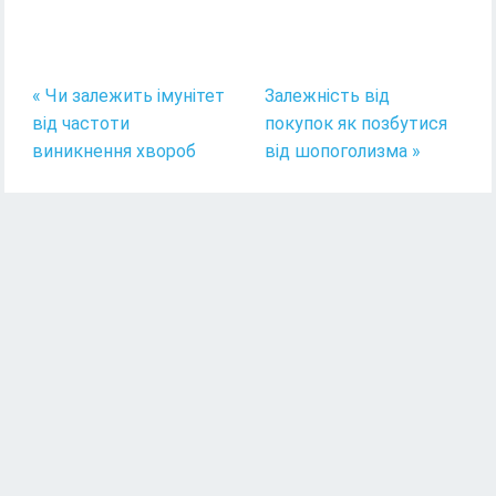
« Чи залежить імунітет
Залежність від
від частоти
покупок як позбутися
виникнення хвороб
від шопоголизма »