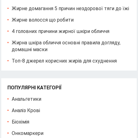
Жирне домагання 5 причин нездорової тяги до їжі
Жирне волосся що робити
4 головних причини жирної шкіри обличчя
Жирна шкіра обличчя основні правила догляду,
домашні маски
Топ-8 джерел корисних жирів для схуднення
ПОПУЛЯРНІ КАТЕГОРІЇ
Анальгетики
Аналіз Крові
Біохімія
Онкомаркери