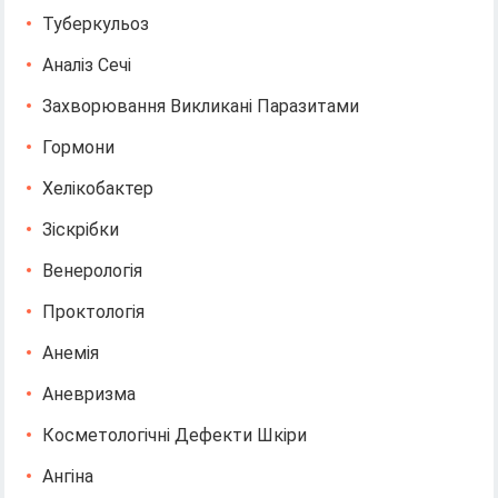
Туберкульоз
Аналіз Сечі
Захворювання Викликані Паразитами
Гормони
Хелікобактер
Зіскрібки
Венерологія
Проктологія
Анемія
Аневризма
Косметологічні Дефекти Шкіри
Ангіна