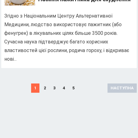
Згідно з Національним Центру Альтернативної
Медицини, людство використовує пажитник (або
фенугрек) в лікувальних цілях більше 3500 років.
Сучасна наука підтверджує багато корисних
властивостей цієї рослини, родича гороху, і відкриває
нові...
Н
1
2
3
4
5
НАСТУПНА
а
в
і
г
а
ц