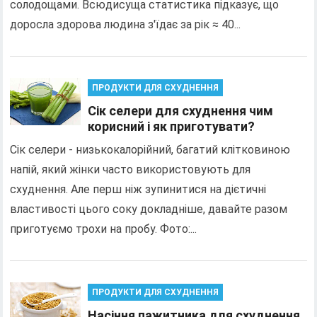
солодощами. Всюдисуща статистика підказує, що
доросла здорова людина з'їдає за рік ≈ 40...
ПРОДУКТИ ДЛЯ СХУДНЕННЯ
Сік селери для схуднення чим
корисний і як приготувати?
Сік селери - низькокалорійний, багатий клітковиною
напій, який жінки часто використовують для
схуднення. Але перш ніж зупинитися на дієтичні
властивості цього соку докладніше, давайте разом
приготуємо трохи на пробу. Фото:...
ПРОДУКТИ ДЛЯ СХУДНЕННЯ
Насіння пажитника для схуднення