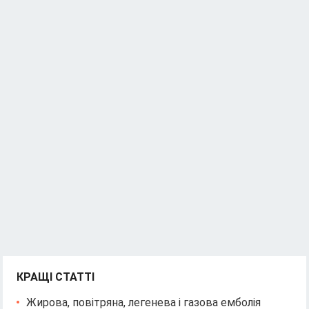
і
я
КРАЩІ СТАТТІ
Жирова, повітряна, легенева і газова емболія