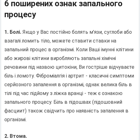
6 поширених ознак запального
процесу
1. Болі.
Якщо у Вас постійно болять м'язи, суглоби або
взагалі ломить тіло, можете ставити ставки на
запальний процес в організмі. Коли Ваші імунні клітини
або жирові клітини виробляють запальні хімічні
речовини під назвою цитокіни, Ви гостріше відчуваєте
біль і ломоту. Фіброміалгія і артрит - класичні симптоми
серйозного запалення в організмі, однак велика біль в
тілі під час підйому з ліжка вранці - теж є ознакою
запального процесу. Біль в підошвах (підошовний
фасциит) також свідчить про наявність запалення в
організмі.
2. Втома.