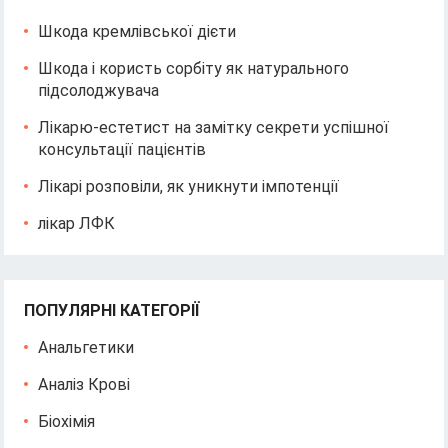
Шкода кремлівської дієти
Шкода і користь сорбіту як натурального
підсолоджувача
Лікарю-естетист на замітку секрети успішної
консультації пацієнтів
Лікарі розповіли, як уникнути імпотенції
лікар ЛФК
ПОПУЛЯРНІ КАТЕГОРІЇ
Анальгетики
Аналіз Крові
Біохімія