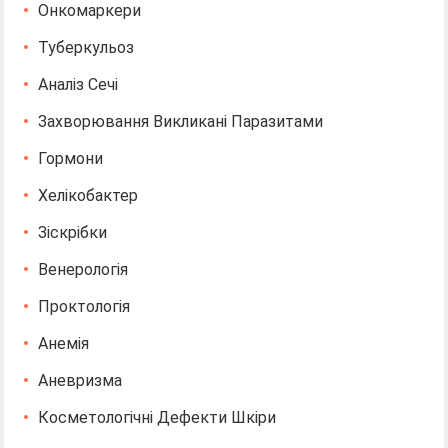
Онкомаркери
Туберкульоз
Аналіз Сечі
Захворювання Викликані Паразитами
Гормони
Хелікобактер
Зіскрібки
Венерологія
Проктологія
Анемія
Аневризма
Косметологічні Дефекти Шкіри