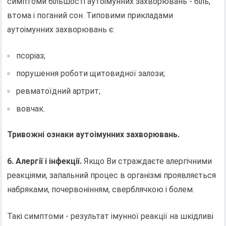
симптоми більшості аутоімунних захворювань - біль,
втома і поганий сон. Типовими прикладами
аутоімунних захворювань є:
псоріаз;
порушення роботи щитовидної залози;
ревматоїдний артрит;
вовчак.
Тривожні ознаки аутоімунних захворювань.
6. Алергії і інфекції.
Якщо Ви страждаєте алергічними
реакціями, запальний процес в організмі проявляється
набряками, почервонінням, сверблячкою і болем.
Такі симптоми - результат імунної реакції на шкідливі